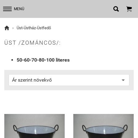


MENÜ

»
Üst-Üstház-Üstfedő
ÜST /ZOMÁNCOS/:
50-60-70-80-100 literes