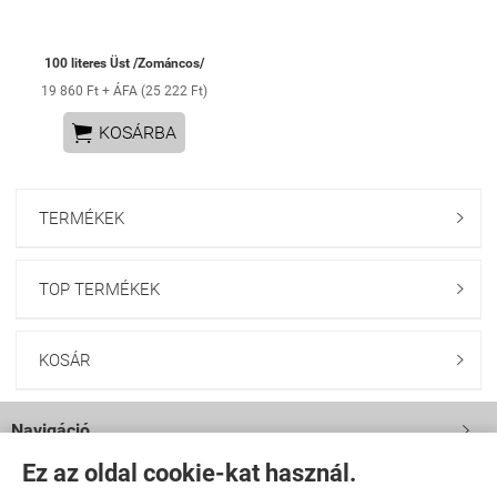
100 literes Üst /Zománcos/
19 860 Ft + ÁFA (25 222 Ft)

KOSÁRBA
TERMÉKEK

TOP TERMÉKEK

KOSÁR

Navigáció

Ez az oldal cookie-kat használ.
Saját fiók
