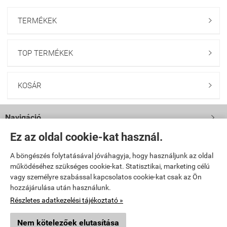
TERMÉKEK

TOP TERMÉKEK

KOSÁR

Navigáció

Ez az oldal cookie-kat használ.
Saját fiók

A böngészés folytatásával jóváhagyja, hogy használjunk az oldal
működéséhez szükséges cookie-kat. Statisztikai, marketing célú
Bemutatkozás

vagy személyre szabással kapcsolatos cookie-kat csak az Ön
hozzájárulása után használunk.
Elérhetőségek

Részletes adatkezelési tájékoztató »
Nem kötelezőek elutasítása