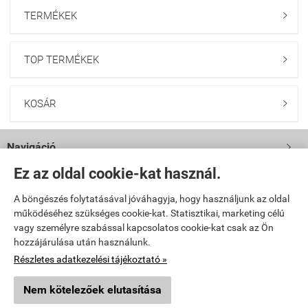
TERMÉKEK

TOP TERMÉKEK

KOSÁR

Navigáció

Ez az oldal cookie-kat használ.
Saját fiók

A böngészés folytatásával jóváhagyja, hogy használjunk az oldal
működéséhez szükséges cookie-kat. Statisztikai, marketing célú
Bemutatkozás

vagy személyre szabással kapcsolatos cookie-kat csak az Ön
hozzájárulása után használunk.
Elérhetőségek

Részletes adatkezelési tájékoztató »
Nem kötelezőek elutasítása
helakri.hu -
Helakri Kft
-
ÁSZF
-
Adatkezelési tájékoztató