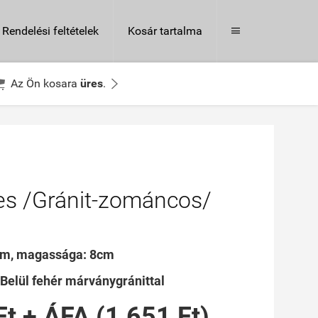
Rendelési feltételek
Kosár tartalma



Az Ön kosara
üres
.
eres /Gránit-zománcos/
cm, magassága: 8cm
- Belül fehér márványgránittal
Ft + ÁFA (1 651 Ft)