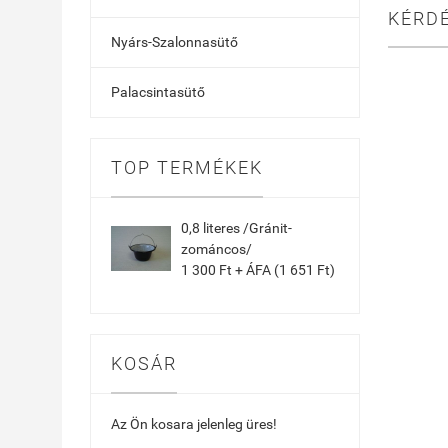
KÉRD
Nyárs-Szalonnasütő
Palacsintasütő
TOP TERMÉKEK
0,8 literes /Gránit-
zománcos/
1 300 Ft + ÁFA (1 651 Ft)
KOSÁR
Az Ön kosara jelenleg üres!