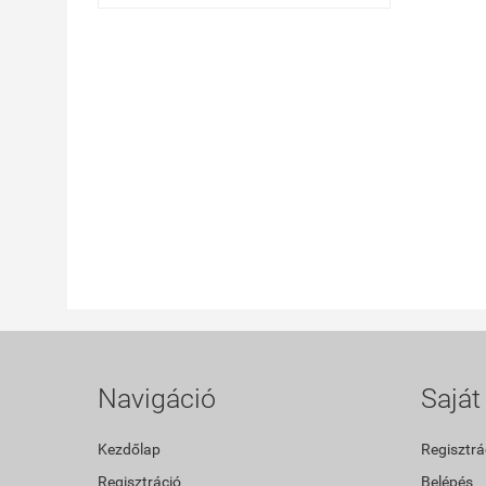
Navigáció
Saját 
Kezdőlap
Regisztrá
Regisztráció
Belépés