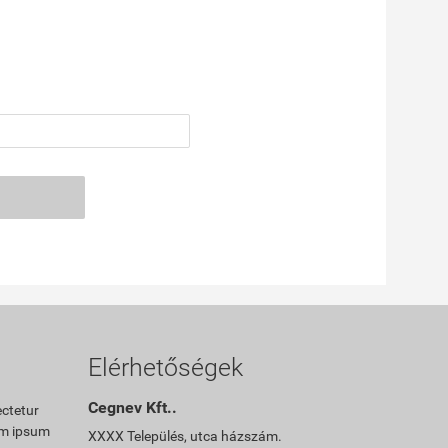
Elérhetőségek
Cegnev Kft..
ectetur
tum ipsum
XXXX Település, utca házszám.