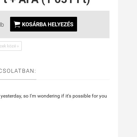

KOSÁRBA HELYEZÉS
db
ncek közé »
CSOLATBAN:
 yesterday, so I'm wondering if it's possible for you