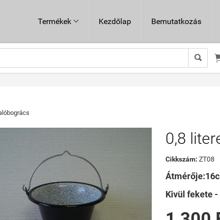
Termékek
Kezdőlap
Bemutatkozás


alóbogrács
0,8 lit
Cikkszám:
ZT08
Átmérője:16
Kivül fekete 
1 300 