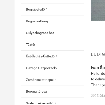
Bográcsfedő

Bográcsállvány
Gulyásbogrács-ház
Tűztér
EDDI
Üst-Üstház-Üstfedő

Ivan Šp
Gázégő-Gázpörzsölő
Hello, do
to deliv
Zománcozott tepsi

Thank yo
Borona tárcsa
2025.06.
Szelet-Flekkensütő
