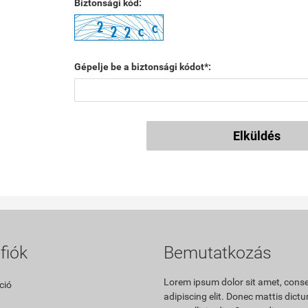
Biztonsági kód:
Gépelje be a biztonsági kódot*:
Elküldés
fiók
Bemutatkozás
Lorem ipsum dolor sit amet, cons
ció
adipiscing elit. Donec mattis dic