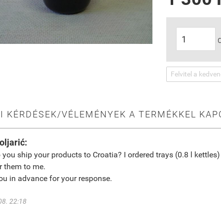
Felvitel a kedve
GI KÉRDÉSEK/VÉLEMÉNYEK A TERMÉKKEL KAP
oljarić:
 you ship your products to Croatia? I ordered trays (0.8 l kettles)
er them to me.
u in advance for your response.
08. 22:18