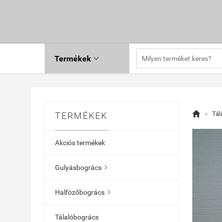
Termékek


»
Tál
TERMÉKEK
Akciós termékek
Gulyásbogrács

Halfözőbogrács

Tálalóbogrács